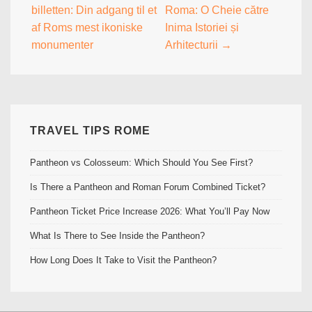
billetten: Din adgang til et
Roma: O Cheie către
navigation
af Roms mest ikoniske
Inima Istoriei și
monumenter
Arhitecturii →
TRAVEL TIPS ROME
Pantheon vs Colosseum: Which Should You See First?
Is There a Pantheon and Roman Forum Combined Ticket?
Pantheon Ticket Price Increase 2026: What You’ll Pay Now
What Is There to See Inside the Pantheon?
How Long Does It Take to Visit the Pantheon?