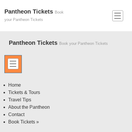
↓
Skip
Pantheon Tickets
Main
Book
to
Navigation
your Pantheon Tickets
MEN
Main
Content
Pantheon Tickets
Book your Pantheon Tickets
MENU
Off
Home
Tickets & Tours
Canvas
Travel Tips
Menu
About the Pantheon
Contact
Book Tickets »